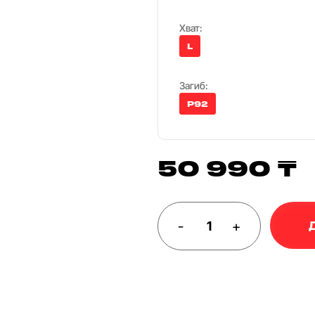
Хват:
L
Загиб:
P92
50 990 ₸
-
+