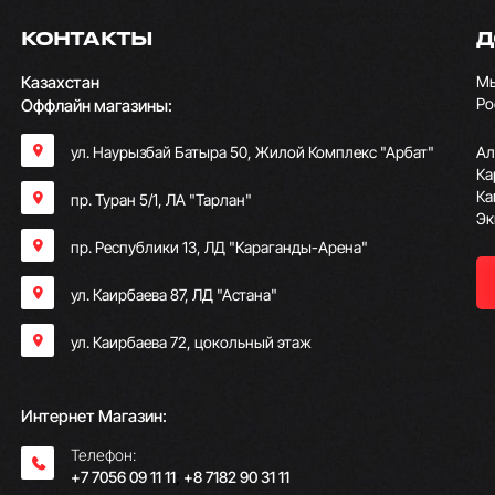
КОНТАКТЫ
Д
Казахстан
Мы
Ро
Оффлайн магазины:
ул. Наурызбай Батыра 50, Жилой Комплекс "Арбат"
Ал
Ка
Ка
пр. Туран 5/1, ЛА "Тарлан"
Эк
пр. Республики 13, ​ЛД "Караганды-Арена"
ул. Каирбаева 87, ЛД "Астана"
ул. Каирбаева 72, цокольный этаж
Интернет Магазин:
Телефон:
+7 7056 09 11 11
;
+8 7182 90 31 11