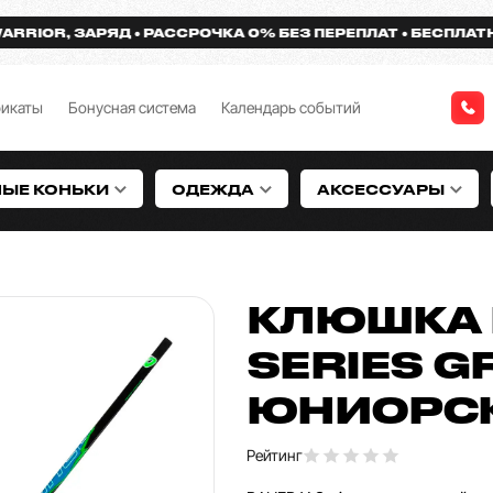
OR, ЗАРЯД
РАССРОЧКА 0% БЕЗ ПЕРЕПЛАТ
БЕСПЛАТНАЯ Д
фикаты
Бонусная система
Календарь событий
НЫЕ КОНЬКИ
ОДЕЖДА
АКСЕССУАРЫ
КЛЮШКА 
SERIES G
ЮНИОРС
Рейтинг