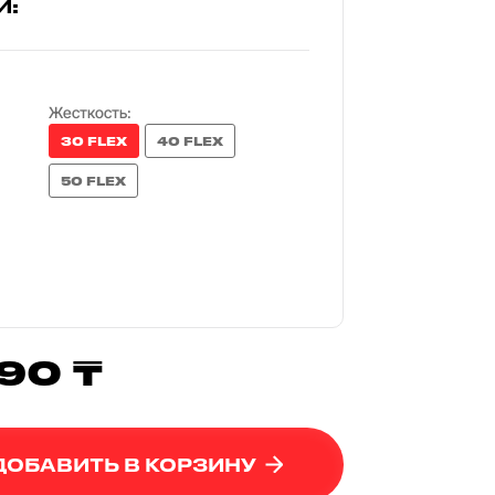
И:
Жесткость:
30 FLEX
40 FLEX
50 FLEX
90 ₸
ДОБАВИТЬ В КОРЗИНУ