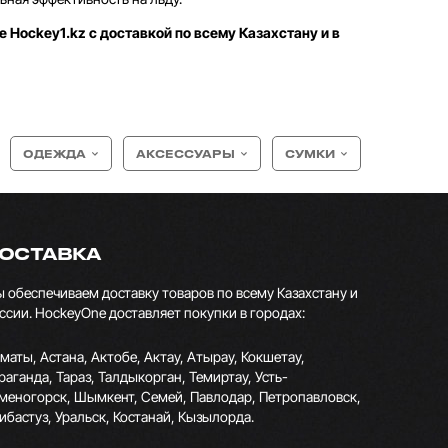
е Hockey1.kz с доставкой по всему Казахстану и в
ОДЕЖДА
АКСЕССУАРЫ
СУМКИ
ОСТАВКА
 обеспечиваем доставку товаров по всему Казахстану и
ссии. HockeyOne доставляет покупки в городах:
маты, Астана, Актобе, Актау, Атырау, Кокшетау,
раганда, Тараз, Талдыкорган, Темиртау, Усть-
меногорск, Шымкент, Семей, Павлодар, Петропавловск,
ибастуз, Уральск, Костанай, Кызылорда.