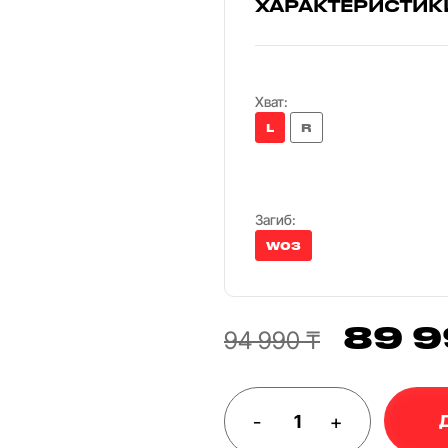
ХАРАКТЕРИСТИК
Хват:
L
R
Загиб:
W03
89 9
94 990 ₸
-
+