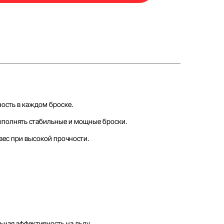
ость в каждом броске.
выполнять стабильные и мощные броски.
ес при высокой прочности.
ная эффективность на льду.