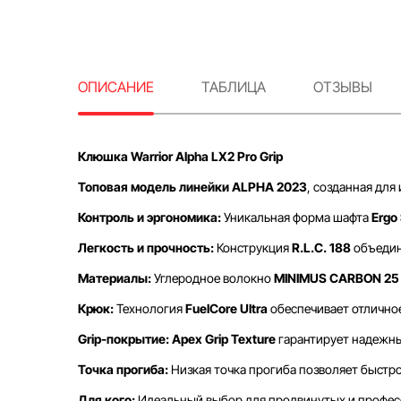
ОПИСАНИЕ
ТАБЛИЦА
ОТЗЫВЫ
Клюшка Warrior Alpha LX2 Pro Grip
Топовая модель линейки ALPHA 2023
, созданная для
Контроль и эргономика:
Уникальная форма шафта
Ergo
Легкость и прочность:
Конструкция
R.L.C. 188
объедин
Материалы:
Углеродное волокно
MINIMUS CARBON 25
Крюк:
Технология
FuelCore Ultra
обеспечивает отличное
Grip-покрытие:
Apex Grip Texture
гарантирует надежны
Точка прогиба:
Низкая точка прогиба позволяет быстро
Для кого:
Идеальный выбор для продвинутых и професс