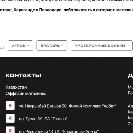
стане, Караганде и Павлодаре, либо заказать в интернет-магазин
ИГРОК
ВРАТАРЬ
ПРОГУЛОЧНЫЕ КОНЬКИ
ане
КОНТАКТЫ
Д
Казахстан
Мы
Ро
Оффлайн магазины:
ул. Наурызбай Батыра 50, Жилой Комплекс "Арбат"
Ал
Ка
Ка
пр. Туран 5/1, ЛА "Тарлан"
Эк
пр. Республики 13, ​ЛД "Караганды-Арена"