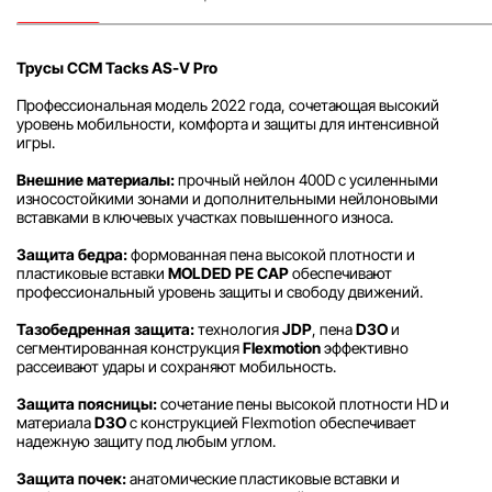
Трусы CCM Tacks AS-V Pro
Профессиональная модель 2022 года, сочетающая высокий
уровень мобильности, комфорта и защиты для интенсивной
игры.
Внешние материалы:
прочный нейлон 400D с усиленными
износостойкими зонами и дополнительными нейлоновыми
вставками в ключевых участках повышенного износа.
Защита бедра:
формованная пена высокой плотности и
пластиковые вставки
MOLDED PE CAP
обеспечивают
профессиональный уровень защиты и свободу движений.
Тазобедренная защита:
технология
JDP
, пена
D3O
и
сегментированная конструкция
Flexmotion
эффективно
рассеивают удары и сохраняют мобильность.
Защита поясницы:
сочетание пены высокой плотности HD и
материала
D3O
с конструкцией Flexmotion обеспечивает
надежную защиту под любым углом.
Защита почек:
анатомические пластиковые вставки и