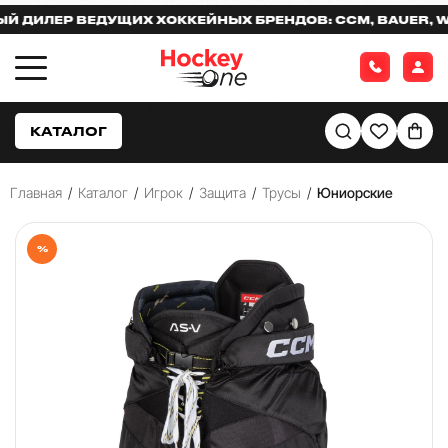
ИЛЕР ВЕДУЩИХ ХОККЕЙНЫХ БРЕНДОВ: CCM, BAUER, WARR
КАТАЛОГ
Главная
/
Каталог
/
Игрок
/
Защита
/
Трусы
/
Юниорские
%