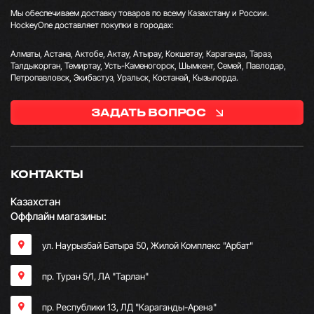
Мы обеспечиваем доставку товаров по всему Казахстану и России.
HockeyOne доставляет покупки в городах:
Алматы, Астана, Актобе, Актау, Атырау, Кокшетау, Караганда, Тараз,
Талдыкорган, Темиртау, Усть-Каменогорск, Шымкент, Семей, Павлодар,
Петропавловск, Экибастуз, Уральск, Костанай, Кызылорда.
ЗАДАТЬ ВОПРОС
КОНТАКТЫ
Казахстан
Оффлайн магазины:
ул. Наурызбай Батыра 50, Жилой Комплекс "Арбат"
пр. Туран 5/1, ЛА "Тарлан"
пр. Республики 13, ​ЛД "Караганды-Арена"