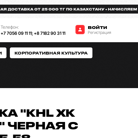
ОСТАВКА ОТ 25 000 ТГ ПО КАЗАХСТАНУ
НАЧИСЛЯЕМ БОН
Телефон:
ВОЙТИ
Регистрация
+7 7056 09 11 11
;
+8 7182 90 31 11
И
КОРПОРАТИВНАЯ КУЛЬТУРА
А "KHL ХК
" ЧЕРНАЯ С
5-58