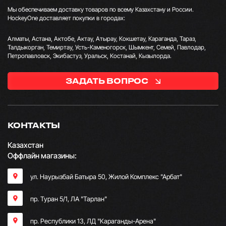
Мы обеспечиваем доставку товаров по всему Казахстану и России.
HockeyOne доставляет покупки в городах:
Алматы, Астана, Актобе, Актау, Атырау, Кокшетау, Караганда, Тараз,
Талдыкорган, Темиртау, Усть-Каменогорск, Шымкент, Семей, Павлодар,
Петропавловск, Экибастуз, Уральск, Костанай, Кызылорда.
ЗАДАТЬ ВОПРОС
КОНТАКТЫ
Казахстан
Оффлайн магазины:
ул. Наурызбай Батыра 50, Жилой Комплекс "Арбат"
пр. Туран 5/1, ЛА "Тарлан"
пр. Республики 13, ​ЛД "Караганды-Арена"