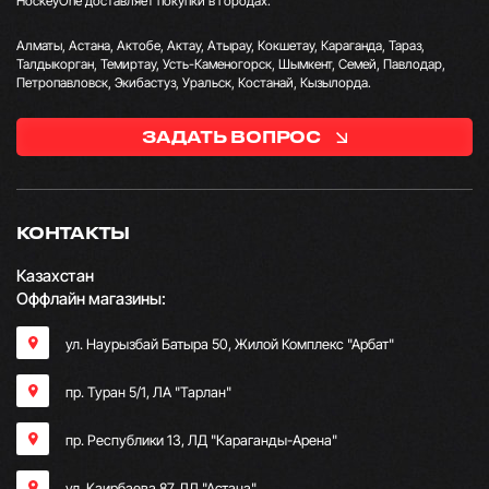
HockeyOne доставляет покупки в городах:
Алматы, Астана, Актобе, Актау, Атырау, Кокшетау, Караганда, Тараз,
Талдыкорган, Темиртау, Усть-Каменогорск, Шымкент, Семей, Павлодар,
Петропавловск, Экибастуз, Уральск, Костанай, Кызылорда.
ЗАДАТЬ ВОПРОС
КОНТАКТЫ
Казахстан
Оффлайн магазины:
ул. Наурызбай Батыра 50, Жилой Комплекс "Арбат"
пр. Туран 5/1, ЛА "Тарлан"
пр. Республики 13, ​ЛД "Караганды-Арена"
ул. Каирбаева 87, ЛД "Астана"