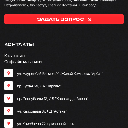
Талдыкорган, Темиртау, Усть-Каменогорск, Шымкент, Семей, Павлодар,
Петропавловск, Экибастуз, Уральск, Костанай, Кызылорда.
ЗАДАТЬ ВОПРОС
КОНТАКТЫ
Казахстан
Оффлайн магазины:
ул. Наурызбай Батыра 50, Жилой Комплекс "Арбат"
пр. Туран 5/1, ЛА "Тарлан"
пр. Республики 13, ​ЛД "Караганды-Арена"
ул. Каирбаева 87, ЛД "Астана"
ул. Каирбаева 72, цокольный этаж