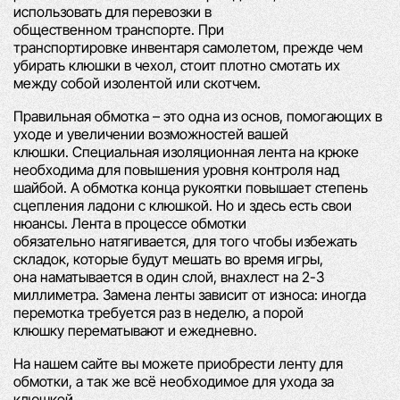
использовать для перевозки в
общественном
транспорте. При
транспортировке
инвентаря самолетом, прежде чем
убирать клюшки в
чехол, стоит плотно смотать их
между собой изолентой
или скотчем.
Правильная обмотка
– это одна из основ, помогающих в
уходе и увеличении возможностей в
ашей
клюшки.
Специальная изоляционная лента на крюке
необходима для повышения
уровня контроля над
шайбой.
А обмотка конца рукоятки повышает степень
сцепления ладони
с клюшкой. Но и здесь есть свои
нюансы.
Лента в процессе обмотки
обязательно
натягивается, для того чтобы избежать
складок, которые будут мешать
во время игры,
она
наматывается в один слой, внахлест на 2-3
миллиметра.
Замена ленты зависит от износа:
иногда
перемотка требуется раз в неделю, а порой
клюшку
перематывают и ежедневно.
На нашем сайте
вы можете приобрести ленту для
обмотки, а так же всё необходимое для ухода за
клюшкой.