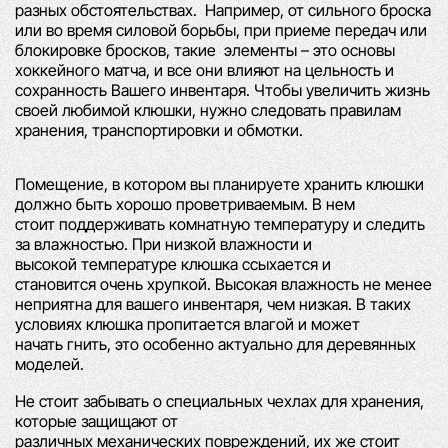
разных
обстоятельствах.
Например, от сильного броска
или во время силовой борьбы, при приеме передач
или
блокировке бросков, такие
элементы – это основы
хоккейного матча, и все они влияют на цельность
и
сохранность Вашего инвентаря.
Чтобы увеличить жизнь
своей любимой клюшки, нужно следовать
правилам
хранения, транспортировки и обмотки.
Помещение, в котором вы планируете хранить клюшки
должно быть хорошо
проветриваемым. В нем
стоит
поддерживать комнатную температуру и следить
за
влажностью. При низкой влажности и
высокой
температуре клюшка ссыхается и
становится
очень хрупкой. Высокая влажность не менее
неприятна для вашего инвентаря, чем низкая. В
таких
условиях клюшка пропитается влагой и может
начать
гнить, это особенно актуально
для деревянных
моделей.
Не стоит забывать о специальных чехлах для хранения,
которые защищают от
различных
механических
повреждений, их же стоит