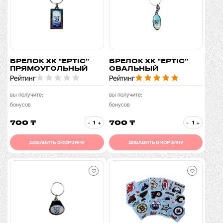
БРЕЛОК ХК "ЕРТIС"
БРЕЛОК ХК "ЕРТIС"
ПРЯМОУГОЛЬНЫЙ
ОВАЛЬНЫЙ
Рейтинг
Рейтинг
вы получите:
вы получите:
бонусов
бонусов
700 ₸
700 ₸
-
+
-
+
ДОБАВИТЬ В КОРЗИНУ
ДОБАВИТЬ В КОРЗИНУ