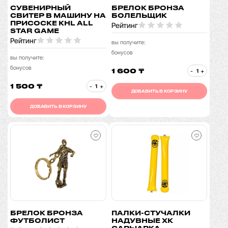
СУВЕНИРНЫЙ
БРЕЛОК БРОНЗА
СВИТЕР В МАШИНУ НА
БОЛЕЛЬЩИК
ПРИСОСКЕ KHL ALL
Рейтинг
STAR GAME
Рейтинг
вы получите:
бонусов
вы получите:
бонусов
1 600 ₸
-
+
1 500 ₸
-
+
ДОБАВИТЬ В КОРЗИНУ
ДОБАВИТЬ В КОРЗИНУ
БРЕЛОК БРОНЗА
ПАЛКИ-СТУЧАЛКИ
ФУТБОЛИСТ
НАДУВНЫЕ XK
САРЫАРКА