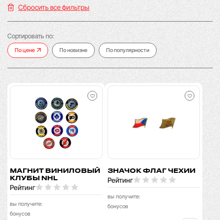
Сбросить все фильтры
Сортировать по:
По цене
По новизне
По популярности
МАГНИТ ВИНИЛОВЫЙ
ЗНАЧОК ФЛАГ ЧЕХИИ
КЛУБЫ NHL
Рейтинг
Рейтинг
вы получите:
вы получите:
бонусов
бонусов