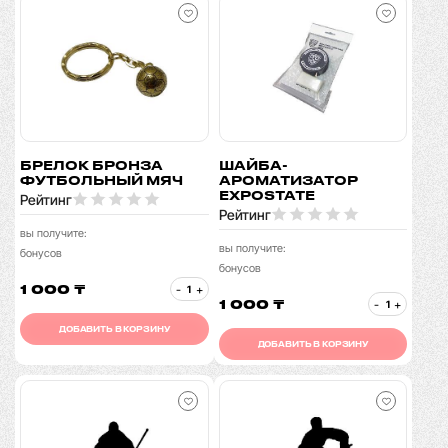
БРЕЛОК БРОНЗА
ШАЙБА-
ФУТБОЛЬНЫЙ МЯЧ
АРОМАТИЗАТОР
EXPOSTATE
Рейтинг
Рейтинг
вы получите:
вы получите:
бонусов
бонусов
1 000 ₸
-
+
1 000 ₸
-
+
ДОБАВИТЬ В КОРЗИНУ
ДОБАВИТЬ В КОРЗИНУ