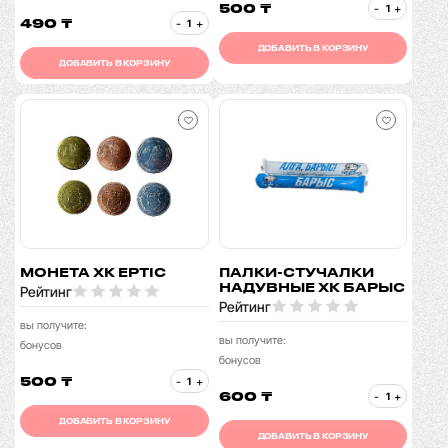
500 ₸
-
+
490 ₸
-
+
ДОБАВИТЬ В КОРЗИНУ
ДОБАВИТЬ В КОРЗИНУ
МОНЕТА ХК ЕРТIС
ПАЛКИ-СТУЧАЛКИ
НАДУВНЫЕ ХК БАРЫС
Рейтинг
Рейтинг
вы получите:
вы получите:
бонусов
бонусов
500 ₸
-
+
600 ₸
-
+
ДОБАВИТЬ В КОРЗИНУ
ДОБАВИТЬ В КОРЗИНУ