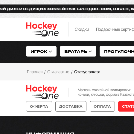
ИЛЕР ВЕДУЩИХ ХОККЕЙНЫХ БРЕНДОВ: CCM, BAUER, WARR
Скидки
Подарочные серти
ИГРОК
ВРАТАРЬ
ПРОГУЛОЧ
Главная
/
О магазине
/
Статус заказа
Магазин хоккейной экипировки:
коньки, клюшки, форма в Казахст
ОФЕРТА
ДОСТАВКА
ОПЛАТА
СТАТ