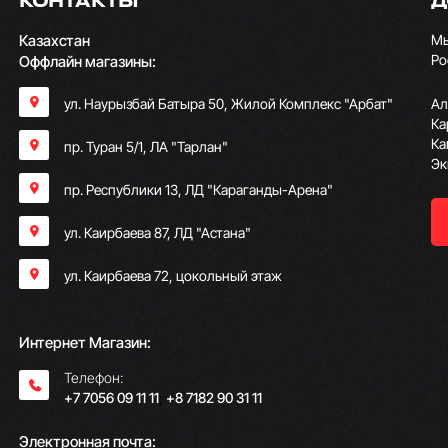
КОНТАКТЫ
Д
Казахстан
Мы
Ро
Оффлайн магазины:
ул. Наурызбай Батыра 50, Жилой Комплекс "Арбат"
Ал
Ка
Ка
пр. Туран 5/1, ЛА "Тарлан"
Эк
пр. Республики 13, ​ЛД "Караганды-Арена"
ул. Каирбаева 87, ЛД "Астана"
ул. Каирбаева 72, цокольный этаж
Интернет Магазин:
Телефон:
+7 7056 09 11 11
;
+8 7182 90 31 11
Электронная почта: