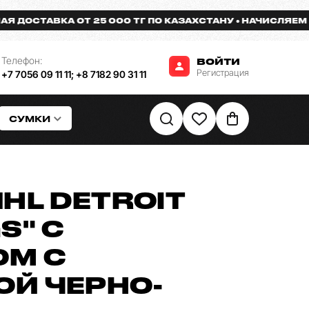
ОСТАВКА ОТ 25 000 ТГ ПО КАЗАХСТАНУ
НАЧИСЛЯЕМ БОН
Телефон:
ВОЙТИ
Регистрация
+7 7056 09 11 11
;
+8 7182 90 31 11
СУМКИ
HL DETROIT
S" С
М С
Й ЧЕРНО-