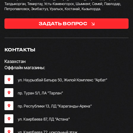
Талдыкорган, Темиртау, Усть-Каменогорск, Шымкент, Семей, Павлодар,
Петропавловск, Экибастуз, Уральск, Костанай, Кызылорда.
ЗАДАТЬ ВОПРОС
КОНТАКТЫ
Казахстан
Оффлайн магазины:
ул. Наурызбай Батыра 50, Жилой Комплекс "Арбат"
пр. Туран 5/1, ЛА "Тарлан"
пр. Республики 13, ​ЛД "Караганды-Арена"
ул. Каирбаева 87, ЛД "Астана"
ул. Каирбаева 72, цокольный этаж