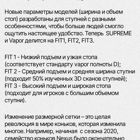
Новые параметры моделей (ширина и объем
стоп) разработаны для ступней с разными
особенностями,
чтобы больше людей смогло
ощутить настоящее удобство. Теперь SUPREME
и Vapor делится на FIT1, FIT2, FIT3.
FIT 1
-
Низкий подъем и узкая стопа
(соответствует стандарту vapor полноты D);
FIT 2 -
Средний подъем и средняя ширина ступни
(подходит 50% изученных 3D сканов ступней
);
FIT 3
-
Высокий подъем и широкая стопа
(подходит для игроков с большим объемом
ступни).
Изменение размерной сетки – это целая
революция в мире коньков, которая изменила
многое.
Например,
начиная
с сезона 2020,
семейство коньков Nexus было окончательно