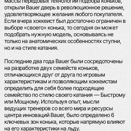
массы передовых технологий подбора коньков,
открыли Bauer дверь
в революционное решение,
удовлетворяющее желания любого покупателя.
Если вчера хоккеист был
достаточно ограничен в
выборе «своего» конька, то сегодня он может
подобрать нужную модель,
основываясь не
только на анатомических особенностях ступни,
но и на стиле катания.
Последние два года Bauer были сосредоточены
на разработке двух семейств коньков,
отличающихся
друг от друга по игровым
характеристикам и позволяющим хоккеистам
определить для себя более
подходящее
семейство по стилю своего катания — Быстрому
или Мощному. Используя опыт, мысли
ведущих тренеров со всего мира и ресурсы
центра инноваций Bauer, было определено 6
ключевых зон
конька, которые напрямую влияют
на его
характеристики на льду.