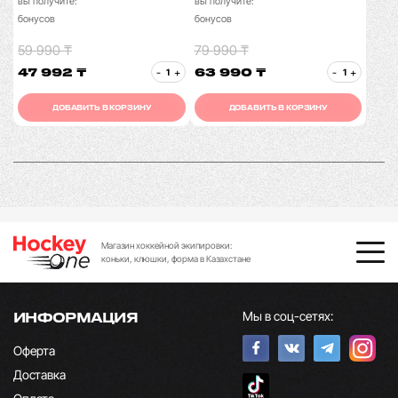
вы получите:
вы получите:
бонусов
бонусов
59 990 ₸
79 990 ₸
47 992 ₸
63 990 ₸
-
+
-
+
ДОБАВИТЬ В КОРЗИНУ
ДОБАВИТЬ В КОРЗИНУ
Магазин хоккейной экипировки:
коньки, клюшки, форма в Казахстане
Мы в соц-сетях:
ИНФОРМАЦИЯ
Оферта
Доставка