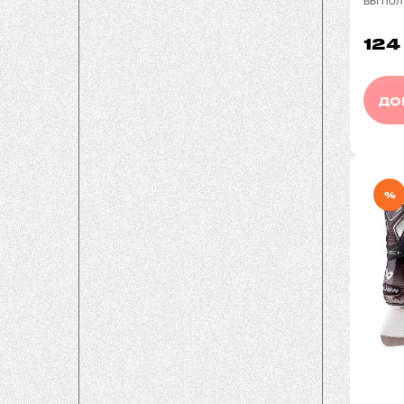
124
ДО
%