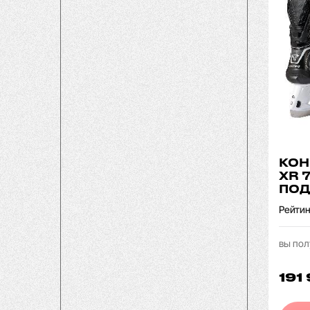
КОН
XR 
ПОД
Рейтин
вы пол
191