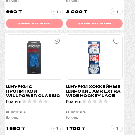
бонусов
бонусов
990 ₸
2 000 ₸
-
+
-
+
ДОБАВИТЬ В КОРЗИНУ
ДОБАВИТЬ В КОРЗИНУ
ШНУРКИ С
ШНУРКИ ХОККЕЙНЫЕ
ПРОПИТКОЙ
ШИРОКИЕ A&R EXTRA
WILLPOWER CLASSIC
WIDE HOCKEY LACE
Рейтинг
Рейтинг
вы получите:
вы получите:
бонусов
бонусов
1 590 ₸
1 700 ₸
-
+
-
+