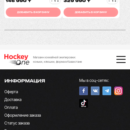
146 990 ₸
329 990 ₸
-
+
-
+
ДОБАВИТЬ В КОРЗИНУ
ДОБАВИТЬ В КОРЗИНУ
Магазин хоккейной экипировки:
коньки, клюшки, форма в Казахстане
Мы в соц-сетях:
ИНФОРМАЦИЯ
Оферта
Доставка
Оплата
Оформление заказа
Статус заказа