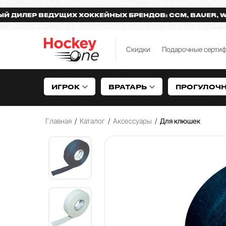
ЕР ВЕДУЩИХ ХОККЕЙНЫХ БРЕНДОВ: CCM, BAUER, WARRI
Скидки
Подарочные серти
ИГРОК
ВРАТАРЬ
ПРОГУЛОЧ
Главная
/
Каталог
/
Аксессуары
/
Для клюшек