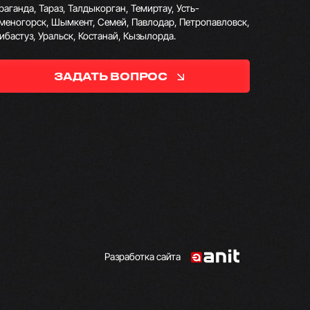
раганда, Тараз, Талдыкорган, Темиртау, Усть-
меногорск, Шымкент, Семей, Павлодар, Петропавловск,
ибастуз, Уральск, Костанай, Кызылорда.
ЗАДАТЬ ВОПРОС
Разработка сайта