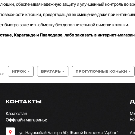
клюшки, обеспечивая надежную защиту и улучшенный контроль во вр
 поверхности клюшки, предотвращая ее смещение даже при интенсивн
ляет быстро заменить обмотку без дополнительной очистки клюшки.
стане, Караганде и Павлодаре, либо заказать в интернет-магазин
ИГРОК
ВРАТАРЬ
ПРОГУЛОЧНЫЕ КОНЬКИ
ане
КОНТАКТЫ
Д
Казахстан
Мы
Ро
Оффлайн магазины:
ул. Наурызбай Батыра 50, Жилой Комплекс "Арбат"
Ал