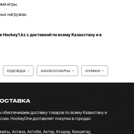
емя игры.
ых нагрузках.
е Hockey1.kz с доставкой по всему Казахстану и в
ОДЕЖДА
АКСЕССУАРЫ
СУМКИ
ОСТАВКА
 обеспечиваем доставку товаров по всему Казахстану и
ссии. HockeyOne доставляет покупки в городах:
маты, Астана, Актобе, Актау, Атырау, Кокшетау,