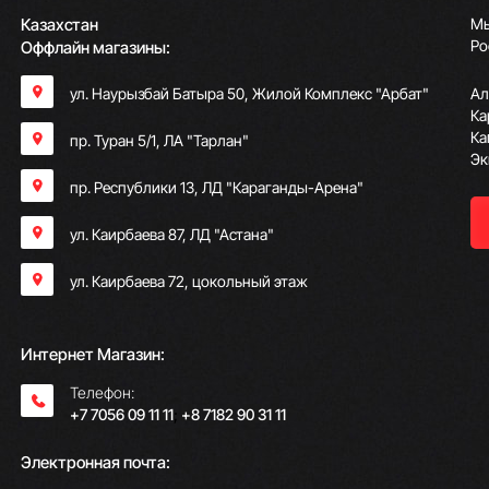
Казахстан
Мы
Ро
Оффлайн магазины:
ул. Наурызбай Батыра 50, Жилой Комплекс "Арбат"
Ал
Ка
Ка
пр. Туран 5/1, ЛА "Тарлан"
Эк
пр. Республики 13, ​ЛД "Караганды-Арена"
ул. Каирбаева 87, ЛД "Астана"
ул. Каирбаева 72, цокольный этаж
Интернет Магазин:
Телефон:
+7 7056 09 11 11
;
+8 7182 90 31 11
Электронная почта: