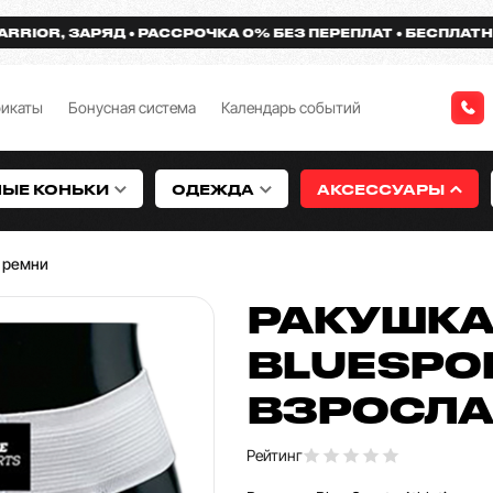
R, ЗАРЯД
РАССРОЧКА 0% БЕЗ ПЕРЕПЛАТ
БЕСПЛАТНАЯ ДО
фикаты
Бонусная система
Календарь событий
НЫЕ КОНЬКИ
ОДЕЖДА
АКСЕССУАРЫ
 ремни
РАКУШК
BLUESPOR
ВЗРОСЛ
Рейтинг