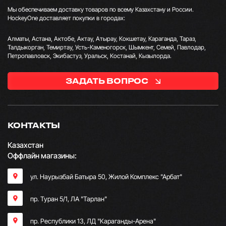
Мы обеспечиваем доставку товаров по всему Казахстану и России.
HockeyOne доставляет покупки в городах:
Алматы, Астана, Актобе, Актау, Атырау, Кокшетау, Караганда, Тараз,
Талдыкорган, Темиртау, Усть-Каменогорск, Шымкент, Семей, Павлодар,
Петропавловск, Экибастуз, Уральск, Костанай, Кызылорда.
ЗАДАТЬ ВОПРОС
КОНТАКТЫ
Казахстан
Оффлайн магазины:
ул. Наурызбай Батыра 50, Жилой Комплекс "Арбат"
пр. Туран 5/1, ЛА "Тарлан"
пр. Республики 13, ​ЛД "Караганды-Арена"