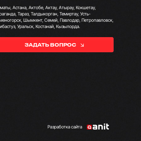
маты, Астана, Актобе, Актау, Атырау, Кокшетау,
раганда, Тараз, Талдыкорган, Темиртау, Усть-
меногорск, Шымкент, Семей, Павлодар, Петропавловск,
ибастуз, Уральск, Костанай, Кызылорда.
ЗАДАТЬ ВОПРОС
Разработка сайта