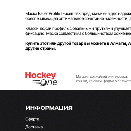
Маска Bauer Profile I Facemask предназначена для наде
обеспечивающей оптимальное сочетание надежности, д
Классический профиль с овальными прутьями улучшает
фиксацию. Маска совместима с большинством хоккейны
Купить этот или другой товар вы можете в Алматы, А
другие страны.
Магазин хоккейной экипировки:
коньки, клюшки, форма в Казахст
ИНФОРМАЦИЯ
Оферта
Доставка