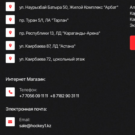
ул. Наурызбай Батыра 50, Жилой Комплекс "Арбат"
Ал
Ка
Ка
пр. Туран 5/1, ЛА "Тарлан"
Эк
пр. Республики 13, ​ЛД "Караганды-Арена"
ул. Каирбаева 87, ЛД "Астана"
ул. Каирбаева 72, цокольный этаж
Интернет Магазин:
Телефон:
+7 7056 09 11 11
;
+8 7182 90 31 11
Электронная почта:
Email:
sale@hockey1.kz