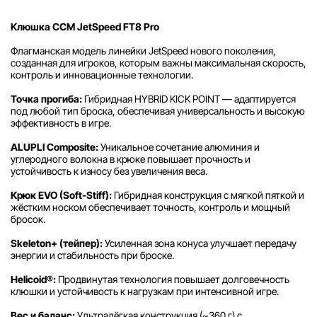
Клюшка CCM JetSpeed FT8 Pro
Флагманская модель линейки JetSpeed нового поколения,
созданная для игроков, которым важны максимальная скорость,
контроль и инновационные технологии.
Точка прогиба:
Гибридная HYBRID KICK POINT — адаптируется
под любой тип броска, обеспечивая универсальность и высокую
эффективность в игре.
ALUPLI Composite:
Уникальное сочетание алюминия и
углеродного волокна в крюке повышает прочность и
устойчивость к износу без увеличения веса.
Крюк EVO (Soft-Stiff):
Гибридная конструкция с мягкой пяткой и
жёстким носком обеспечивает точность, контроль и мощный
бросок.
Skeleton+ (тейпер):
Усиленная зона конуса улучшает передачу
энергии и стабильность при броске.
Helicoid®:
Продвинутая технология повышает долговечность
клюшки и устойчивость к нагрузкам при интенсивной игре.
Вес и баланс:
Ультралёгкая конструкция (~360 г) с