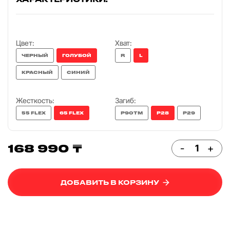
Цвет:
Хват:
ЧЕРНЫЙ
ГОЛУБОЙ
R
L
КРАСНЫЙ
СИНИЙ
Жесткость:
Загиб:
55 FLEX
65 FLEX
P90TM
P28
P29
168 990 ₸
-
+
ДОБАВИТЬ В КОРЗИНУ