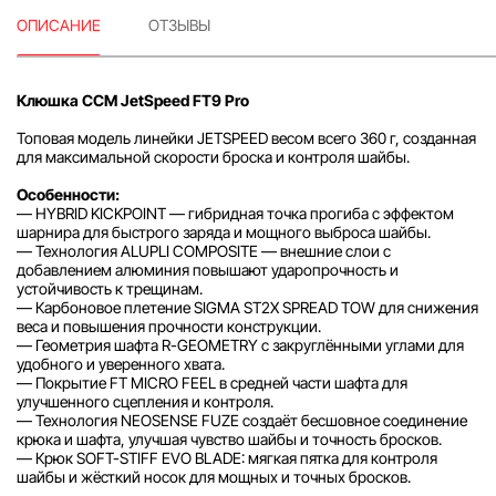
ОПИСАНИЕ
ОТЗЫВЫ
Клюшка CCM JetSpeed FT9 Pro
Топовая модель линейки JETSPEED весом всего 360 г, созданная
для максимальной скорости броска и контроля шайбы.
Особенности:
— HYBRID KICKPOINT — гибридная точка прогиба с эффектом
шарнира для быстрого заряда и мощного выброса шайбы.
— Технология ALUPLI COMPOSITE — внешние слои с
добавлением алюминия повышают ударопрочность и
устойчивость к трещинам.
— Карбоновое плетение SIGMA ST2X SPREAD TOW для снижения
веса и повышения прочности конструкции.
— Геометрия шафта R-GEOMETRY с закруглёнными углами для
удобного и уверенного хвата.
— Покрытие FT MICRO FEEL в средней части шафта для
улучшенного сцепления и контроля.
— Технология NEOSENSE FUZE создаёт бесшовное соединение
крюка и шафта, улучшая чувство шайбы и точность бросков.
— Крюк SOFT-STIFF EVO BLADE: мягкая пятка для контроля
шайбы и жёсткий носок для мощных и точных бросков.