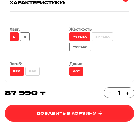
ХАРАКТЕРИСТИКИ:
Хват:
Жесткость:
L
R
77 FLEX
87 FLEX
70 FLEX
Загиб:
Длина:
P28
P92
60"
87 990 ₸
-
+
ДОБАВИТЬ В КОРЗИНУ