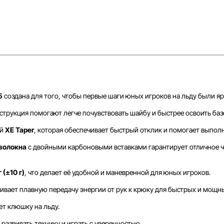
5
создана для того, чтобы первые шаги юных игроков на льду были 
трукция помогают легче почувствовать шайбу и быстрее освоить баз
ей
XE Taper
, которая обеспечивает быстрый отклик и помогает выполн
волокна
с двойными карбоновыми вставками гарантирует отличное ч
 (±10 г)
, что делает её удобной и маневренной для юных игроков.
ивает плавную передачу энергии от рук к крюку для быстрых и мощн
т клюшку на льду.
азвивать технику и играть с уверенностью.