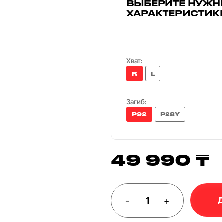
ВЫБЕРИТЕ НУЖН
ХАРАКТЕРИСТИК
Хват:
R
L
Загиб:
P92
P28Y
49 990 ₸
-
+