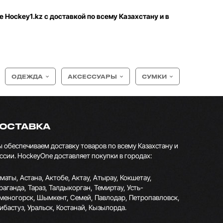
е Hockey1.kz с доставкой по всему Казахстану и в
ОДЕЖДА
АКСЕССУАРЫ
СУМКИ
ОСТАВКА
 обеспечиваем доставку товаров по всему Казахстану и
ссии. HockeyOne доставляет покупки в городах:
маты, Астана, Актобе, Актау, Атырау, Кокшетау,
раганда, Тараз, Талдыкорган, Темиртау, Усть-
меногорск, Шымкент, Семей, Павлодар, Петропавловск,
ибастуз, Уральск, Костанай, Кызылорда.