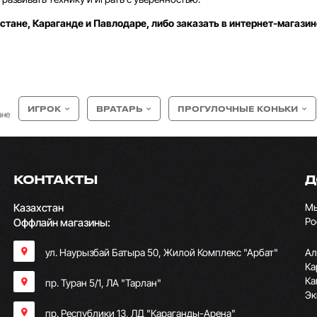
стане, Караганде и Павлодаре, либо заказать в интернет-магазин
ИГРОК
ВРАТАРЬ
ПРОГУЛОЧНЫЕ КОНЬКИ
ане
КОНТАКТЫ
Д
Казахстан
Мы
Ро
Оффлайн магазины:
ул. Наурызбай Батыра 50, Жилой Комплекс "Арбат"
Ал
Ка
Ка
пр. Туран 5/1, ЛА "Тарлан"
Эк
пр. Республики 13, ​ЛД "Караганды-Арена"