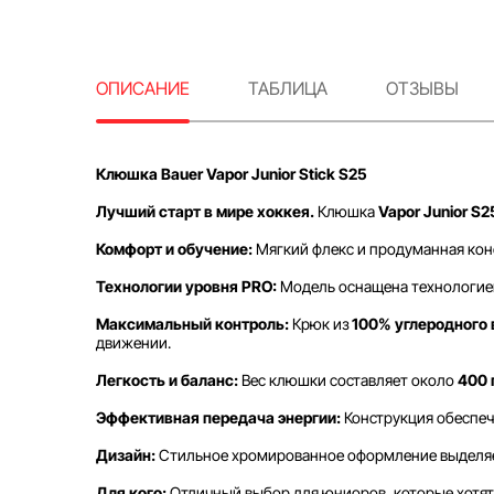
ОПИСАНИЕ
ТАБЛИЦА
ОТЗЫВЫ
Клюшка Bauer Vapor Junior Stick S25
Лучший старт в мире хоккея.
Клюшка
Vapor Junior S2
Комфорт и обучение:
Мягкий флекс и продуманная конс
Технологии уровня PRO:
Модель оснащена технологи
Максимальный контроль:
Крюк из
100% углеродного 
движении.
Легкость и баланс:
Вес клюшки составляет около
400 г
Эффективная передача энергии:
Конструкция обеспеч
Дизайн:
Стильное хромированное оформление выделяе
Для кого:
Отличный выбор для юниоров, которые хотят р