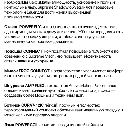
необходимы максимальная мощность, ускорение и полный
контроль на льду. Supreme Shadow объединяют передовые
технологии Bauer для достижения высочайшей
производительности.
Стакан POWERFLY:
инновационная конструкция держателя,
адаптирующаяся к каждому движению. Жёсткая передняя часть
усиливает передачу энергии, а гибкая задняя улучшает
манёвренность и боковые движения.
Подошва CONNECT:
композитная подошва на 40% жёстче по
сравнению с Supreme Mach, что повышает эффективность
отталкивания и ускорение.
Мысок ERGO CONNECT:
новая геометрия увеличивает комфорт
и отзывчивость, улучшая контроль передней части конька.
Шнуровка AMP FLEX:
технология Active Motion Performance
обеспечивает повышенную гибкость голеностопа, позволяя
создавать более мощный и техничный шаг.
Ботинок CURV® 12K:
лёгкий, прочный и полностью
термоформуемый композит обеспечивает идеальную посадку и
максимальную передачу энергии.
Язык POWERCOIL:
сочетает традиционный войлок и