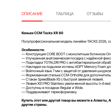
ОПИСАНИЕ
ТАБЛИЦА
ОТЗЫВЫ
Коньки CCM Tacks XR 80
Полупрофессиональная модель линейки TACKS 2026, со
Особенности:
— Конструкция CORE BOOT с монолитным ботинком One-
— Улучшенная анатомическая посадка с надёжной фикс
— Подкладка TOTALDRI PRO с антибактериальной обраб
— Накладки на лодыжки из пены ADPT Memory Foam для
— Войлочный язык 7 мм с защитой от давления шнурков
— Формованная стелька CCM Ortholite для дополнитель
— Стакан SpeedBlade XS с быстрой заменой лезвий.
— Лезвия XS1 PRO Stainless увеличенной высоты (+4 мм
— Доступны в посадках Regular и Wide.
— Поддерживают термоформовку.
Купить этот или другой товар вы можете в Алматы, А
другие страны.