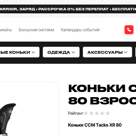
R, ЗАРЯД
РАССРОЧКА 0% БЕЗ ПЕРЕПЛАТ
БЕСПЛАТНАЯ ДО
фикаты
Бонусная система
Календарь событий
НЫЕ КОНЬКИ
ОДЕЖДА
АКСЕССУАРЫ
КОНЬКИ C
80 ВЗРО
Рейтинг
Коньки CCM Tacks XR 80