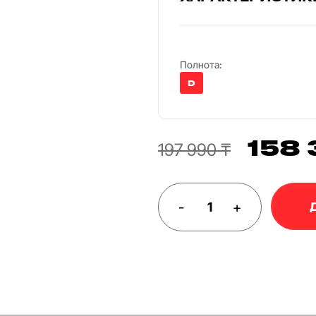
Полнота:
D
158 
197 990 ₸
-
+