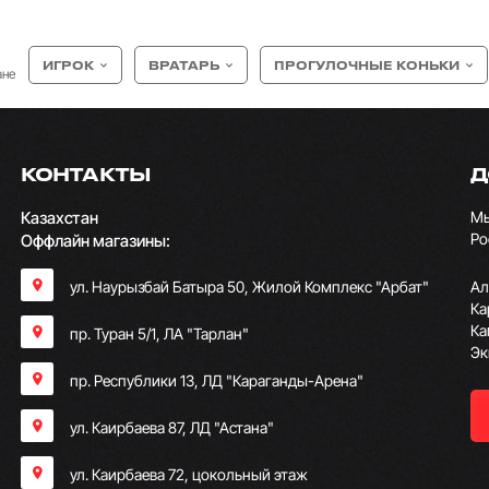
ИГРОК
ВРАТАРЬ
ПРОГУЛОЧНЫЕ КОНЬКИ
ане
КОНТАКТЫ
Д
Казахстан
Мы
Ро
Оффлайн магазины:
ул. Наурызбай Батыра 50, Жилой Комплекс "Арбат"
Ал
Ка
Ка
пр. Туран 5/1, ЛА "Тарлан"
Эк
пр. Республики 13, ​ЛД "Караганды-Арена"
ул. Каирбаева 87, ЛД "Астана"
ул. Каирбаева 72, цокольный этаж