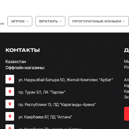
ИГРОК
ВРАТАРЬ
ПРОГУЛОЧНЫЕ КОНЬКИ
ане
КОНТАКТЫ
Д
Казахстан
Мы
Ро
Оффлайн магазины:
ул. Наурызбай Батыра 50, Жилой Комплекс "Арбат"
Ал
Ка
Ка
пр. Туран 5/1, ЛА "Тарлан"
Эк
пр. Республики 13, ​ЛД "Караганды-Арена"
ул. Каирбаева 87, ЛД "Астана"