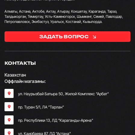
Алматы, Астана, Актобе, Актау, Атырау, Кокшетау, Караганда, Тараз,
Талдыкорган, Темиртау, Усть-Каменогорск, Шымкент, Семей, Павлодар,
Петропавловск, Экибастуз, Уральск, Костанай, Кызылорда.
ЗАДАТЬ ВОПРОС
КОНТАКТЫ
Казахстан
Оффлайн магазины:
ул. Наурызбай Батыра 50, Жилой Комплекс "Арбат"
пр. Туран 5/1, ЛА "Тарлан"
пр. Республики 13, ​ЛД "Караганды-Арена"
ул. Каирбаева 87, ЛД "Астана"