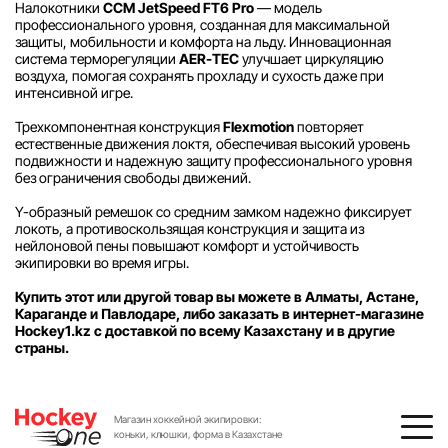
Налокотники
CCM JetSpeed FT6 Pro
— модель
профессионального уровня, созданная для максимальной
защиты, мобильности и комфорта на льду. Инновационная
система терморегуляции
AER-TEC
улучшает циркуляцию
воздуха, помогая сохранять прохладу и сухость даже при
интенсивной игре.
Трехкомпонентная конструкция
Flexmotion
повторяет
естественные движения локтя, обеспечивая высокий уровень
подвижности и надежную защиту профессионального уровня
без ограничения свободы движений.
Y-образный ремешок со средним замком надежно фиксирует
локоть, а противоскользящая конструкция и защита из
нейлоновой пены повышают комфорт и устойчивость
экипировки во время игры.
Купить этот или другой товар вы можете в Алматы, Астане,
Караганде и Павлодаре, либо заказать в интернет-магазине
Hockey1.kz с доставкой по всему Казахстану и в другие
страны.
Магазин хоккейной экипировки:
коньки, клюшки, форма в Казахстане