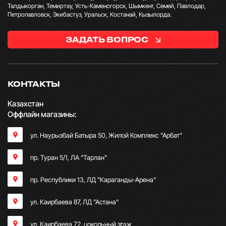
Талдыкорган, Темиртау, Усть-Каменогорск, Шымкент, Семей, Павлодар,
Петропавловск, Экибастуз, Уральск, Костанай, Кызылорда.
ЗАДАТЬ ВОПРОС
КОНТАКТЫ
Казахстан
Оффлайн магазины:
ул. Наурызбай Батыра 50, Жилой Комплекс "Арбат"
пр. Туран 5/1, ЛА "Тарлан"
пр. Республики 13, ​ЛД "Караганды-Арена"
ул. Каирбаева 87, ЛД "Астана"
ул. Каирбаева 72, цокольный этаж