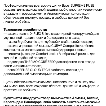
Профессиональные вратарские щитки Bauer SUPREME FUSE
созданы для максимальной защиты, мобильности и уверенности
в каждом игровом моменте. Анатомическая конструкция
обеспечивает плотную посадку и свободу движений без
лишнего объёма.
Технологии и особенности:
— защита голени X-FLEX Shield с шарнирной конструкцией для
улучшенной подвижности и более длинного шага;
— чашка ErgoDynamic для глубокой и стабильной посадки;
— защита икроножной мышцы CURV® Composite из лёгких
композитных материалов с высокой ударопрочностью;
— система фиксации Comfort Lock + V-образный ремень для
точной и надёжной посадки;
— подкладка THERMO CORE ZERO для эффективного отвода
влаги и защиты от запаха;
— пена DEFENSE CLOUD TECH в области колена для
дополнительной амортизации и комфорта.
Щитки обеспечивают максимальное покрытие и защиту при
минимальном весе, сохраняя лёгкость движений и комфорт на
протяжении всей игры.
Купить этот или другой товар вы можете в Алматы, Астане,
Караганде и Павлодаре, либо заказать в интернет-магазине
Hockey1.kz с доставкой по всему Казахстану и в другие