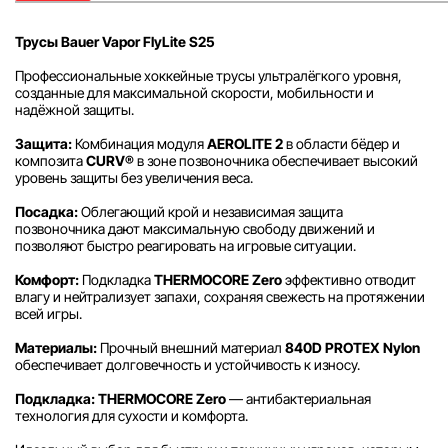
Трусы Bauer Vapor FlyLite S25
Профессиональные хоккейные трусы ультралёгкого уровня,
созданные для максимальной скорости, мобильности и
надёжной защиты.
Защита:
Комбинация модуля
AEROLITE 2
в области бёдер и
композита
CURV®
в зоне позвоночника обеспечивает высокий
уровень защиты без увеличения веса.
Посадка:
Облегающий крой и независимая защита
позвоночника дают максимальную свободу движений и
позволяют быстро реагировать на игровые ситуации.
Комфорт:
Подкладка
THERMOCORE Zero
эффективно отводит
влагу и нейтрализует запахи, сохраняя свежесть на протяжении
всей игры.
Материалы:
Прочный внешний материал
840D PROTEX Nylon
обеспечивает долговечность и устойчивость к износу.
Подкладка:
THERMOCORE Zero
— антибактериальная
технология для сухости и комфорта.