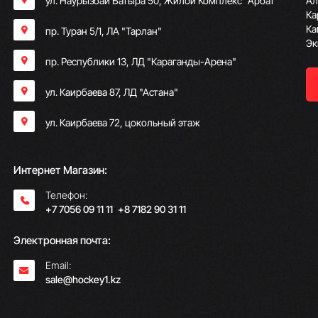
ул. Наурызбай Батыра 50, Жилой Комплекс "Арбат"
Ал
Ка
Ка
пр. Туран 5/1, ЛА "Тарлан"
Эк
пр. Республики 13, ​ЛД "Караганды-Арена"
ул. Каирбаева 87, ЛД "Астана"
ул. Каирбаева 72, цокольный этаж
Интернет Магазин:
Телефон:
+7 7056 09 11 11
;
+8 7182 90 31 11
Электронная почта:
Email:
sale@hockey1.kz