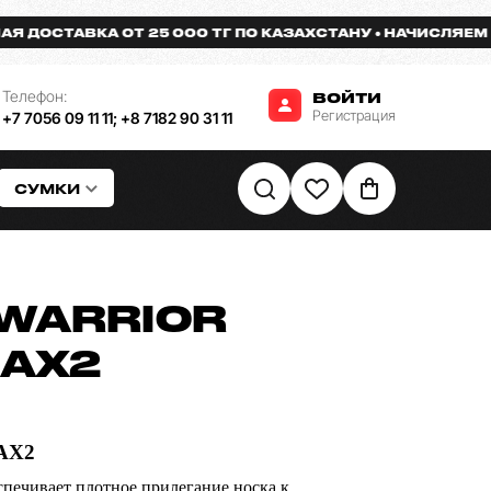
ОСТАВКА ОТ 25 000 ТГ ПО КАЗАХСТАНУ
НАЧИСЛЯЕМ БОН
Телефон:
ВОЙТИ
Регистрация
+7 7056 09 11 11
;
+8 7182 90 31 11
СУМКИ
WARRIOR
 AX2
 AX2
печивает плотное прилегание носка к