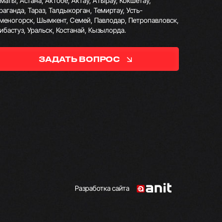
маты, Астана, Актобе, Актау, Атырау, Кокшетау,
раганда, Тараз, Талдыкорган, Темиртау, Усть-
меногорск, Шымкент, Семей, Павлодар, Петропавловск,
ибастуз, Уральск, Костанай, Кызылорда.
ЗАДАТЬ ВОПРОС
Разработка сайта