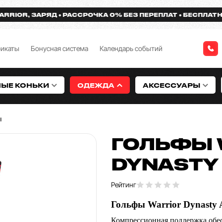
OR, ЗАРЯД
РАССРОЧКА 0% БЕЗ ПЕРЕПЛАТ
БЕСПЛАТНАЯ Д
фикаты
Бонусная система
Календарь событий
НЫЕ КОНЬКИ
ОДЕЖДА
АКСЕССУАРЫ
ы
ГОЛЬФЫ 
DYNASTY
Рейтинг
Гольфы Warrior Dynasty
Компрессионная поддержка обес