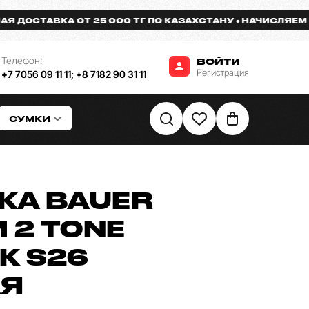
ОСТАВКА ОТ 25 000 ТГ ПО КАЗАХСТАНУ
НАЧИСЛЯЕМ БОН
Телефон:
ВОЙТИ
Регистрация
+7 7056 09 11 11
;
+8 7182 90 31 11
СУМКИ
КА BAUER
M 2 TONE
K S26
АЯ