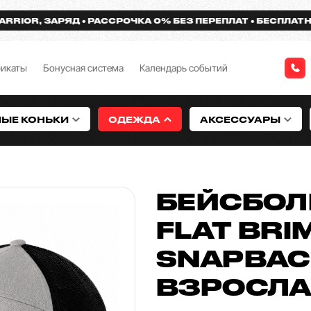
OR, ЗАРЯД
РАССРОЧКА 0% БЕЗ ПЕРЕПЛАТ
БЕСПЛАТНАЯ Д
фикаты
Бонусная система
Календарь событий
НЫЕ КОНЬКИ
ОДЕЖДА
АКСЕССУАРЫ
БЕЙСБОЛ
FLAT BRI
SNAPBAC
ВЗРОСЛ