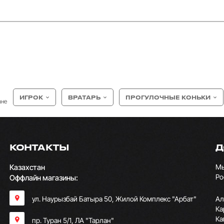
ИГРОК
ВРАТАРЬ
ПРОГУЛОЧНЫЕ КОНЬКИ
ане
КОНТАКТЫ
Д
Казахстан
Мы
Ро
Оффлайн магазины:
ул. Наурызбай Батыра 50, Жилой Комплекс "Арбат"
Ал
Ка
Ка
пр. Туран 5/1, ЛА "Тарлан"