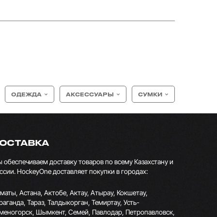
ОДЕЖДА
АКСЕССУАРЫ
СУМКИ
ОСТАВКА
 обеспечиваем доставку товаров по всему Казахстану и
ссии. HockeyOne доставляет покупки в городах:
маты, Астана, Актобе, Актау, Атырау, Кокшетау,
раганда, Тараз, Талдыкорган, Темиртау, Усть-
меногорск, Шымкент, Семей, Павлодар, Петропавловск,