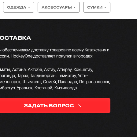
ОДЕЖДА
АКСЕССУАРЫ
СУМКИ
ОСТАВКА
 обеспечиваем доставку товаров по всему Казахстану и
ссии. HockeyOne доставляет покупки в городах:
маты, Астана, Актобе, Актау, Атырау, Кокшетау,
раганда, Тараз, Талдыкорган, Темиртау, Усть-
меногорск, Шымкент, Семей, Павлодар, Петропавловск,
ибастуз, Уральск, Костанай, Кызылорда.
ЗАДАТЬ ВОПРОС