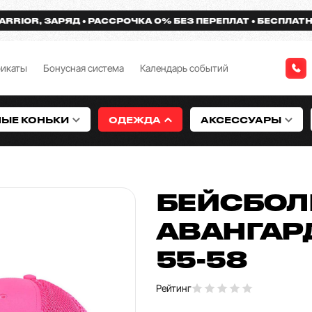
OR, ЗАРЯД
РАССРОЧКА 0% БЕЗ ПЕРЕПЛАТ
БЕСПЛАТНАЯ Д
фикаты
Бонусная система
Календарь событий
НЫЕ КОНЬКИ
ОДЕЖДА
АКСЕССУАРЫ
БЕЙСБОЛК
АВАНГАР
55-58
Рейтинг