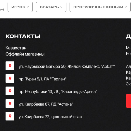
ИГРОК
ВРАТАРЬ
ПРОГУЛОЧНЫЕ КОНЬКИ
ане
КОНТАКТЫ
Д
Казахстан
Мы
Ро
Оффлайн магазины:
ул. Наурызбай Батыра 50, Жилой Комплекс "Арбат"
Ал
Ка
Ка
пр. Туран 5/1, ЛА "Тарлан"
Эк
пр. Республики 13, ​ЛД "Караганды-Арена"
ул. Каирбаева 87, ЛД "Астана"
ул. Каирбаева 72, цокольный этаж