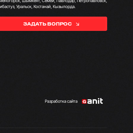
меногорск, Шымкент, Семей, Павлодар, Петропавловск,
ибастуз, Уральск, Костанай, Кызылорда.
ЗАДАТЬ ВОПРОС
Разработка сайта