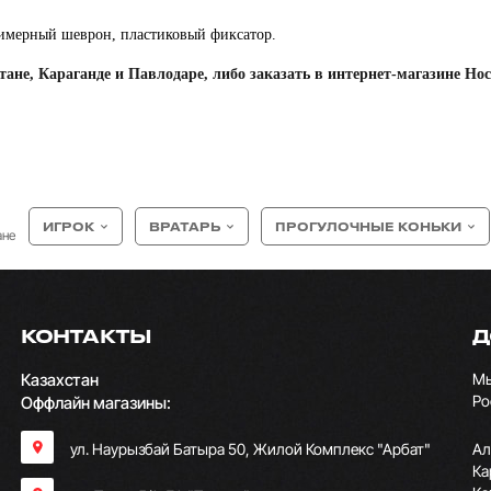
имерный шеврон, пластиковый фиксатор.
ане, Караганде и Павлодаре, либо заказать в интернет-магазине Hock
ИГРОК
ВРАТАРЬ
ПРОГУЛОЧНЫЕ КОНЬКИ
ане
КОНТАКТЫ
Д
Казахстан
Мы
Ро
Оффлайн магазины:
ул. Наурызбай Батыра 50, Жилой Комплекс "Арбат"
Ал
Ка