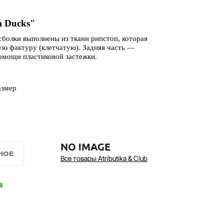
 Ducks"
сболки выполнены из ткани рипстоп, которая
ую фактуру (клетчатую). Задняя часть —
помощи пластиковой застежки.
азмер
Все товары Atributika & Club
в