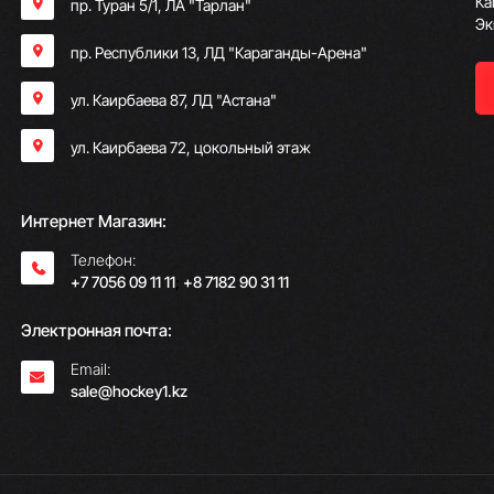
Ка
пр. Туран 5/1, ЛА "Тарлан"
Эк
пр. Республики 13, ​ЛД "Караганды-Арена"
ул. Каирбаева 87, ЛД "Астана"
ул. Каирбаева 72, цокольный этаж
Интернет Магазин:
Телефон:
+7 7056 09 11 11
;
+8 7182 90 31 11
Электронная почта:
Email:
sale@hockey1.kz