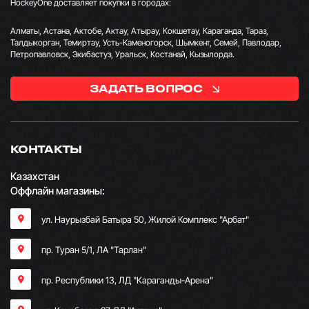
HockeyOne доставляет покупки в городах:
Алматы, Астана, Актобе, Актау, Атырау, Кокшетау, Караганда, Тараз,
Талдыкорган, Темиртау, Усть-Каменогорск, Шымкент, Семей, Павлодар,
Петропавловск, Экибастуз, Уральск, Костанай, Кызылорда.
ЗАДАТЬ ВОПРОС
КОНТАКТЫ
Казахстан
Оффлайн магазины:
ул. Наурызбай Батыра 50, Жилой Комплекс "Арбат"
пр. Туран 5/1, ЛА "Тарлан"
пр. Республики 13, ​ЛД "Караганды-Арена"