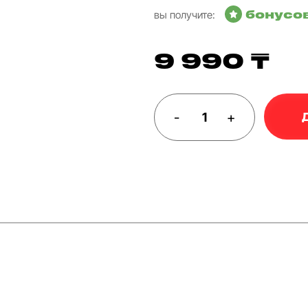
бонусо
вы получите:
9 990 ₸
-
+