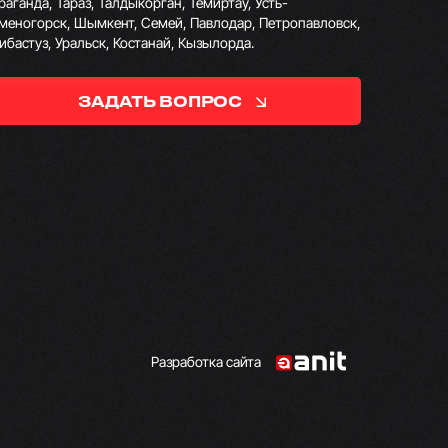
раганда, Тараз, Талдыкорган, Темиртау, Усть-
меногорск, Шымкент, Семей, Павлодар, Петропавловск,
ибастуз, Уральск, Костанай, Кызылорда.
ЗАДАТЬ ВОПРОС
Разработка сайта