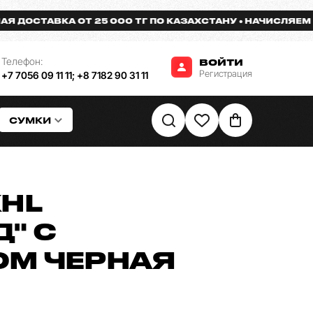
СТАВКА ОТ 25 000 ТГ ПО КАЗАХСТАНУ
НАЧИСЛЯЕМ БОНУ
Телефон:
ВОЙТИ
Регистрация
+7 7056 09 11 11
;
+8 7182 90 31 11
СУМКИ
KHL
" С
М ЧЕРНАЯ