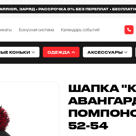
R, ЗАРЯД
РАССРОЧКА 0% БЕЗ ПЕРЕПЛАТ
БЕСПЛАТНАЯ ДО
фикаты
Бонусная система
Календарь событий
НЫЕ КОНЬКИ
ОДЕЖДА
АКСЕССУАРЫ
ШАПКА "
АВАНГАРД
ПОМПОНО
52-54