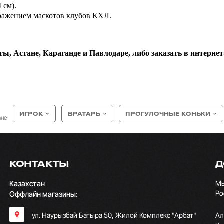
 см).
ражением маскотов клубов КХЛ.
ы, Астане, Караганде и Павлодаре, либо заказать в интернет-
ИГРОК
ВРАТАРЬ
ПРОГУЛОЧНЫЕ КОНЬКИ
ане
КОНТАКТЫ
Д
Казахстан
Мы
Ро
Оффлайн магазины:
ул. Наурызбай Батыра 50, Жилой Комплекс "Арбат"
Ал