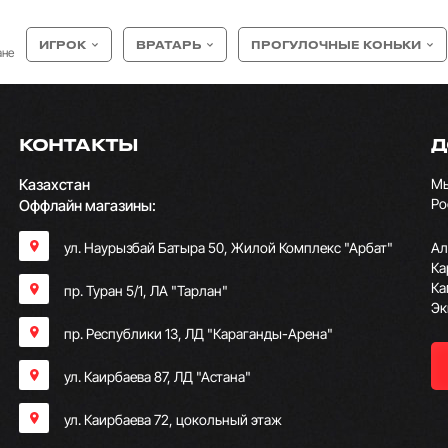
ИГРОК
ВРАТАРЬ
ПРОГУЛОЧНЫЕ КОНЬКИ
ане
КОНТАКТЫ
Д
Казахстан
Мы
Ро
Оффлайн магазины:
ул. Наурызбай Батыра 50, Жилой Комплекс "Арбат"
Ал
Ка
Ка
пр. Туран 5/1, ЛА "Тарлан"
Эк
пр. Республики 13, ​ЛД "Караганды-Арена"
ул. Каирбаева 87, ЛД "Астана"
ул. Каирбаева 72, цокольный этаж