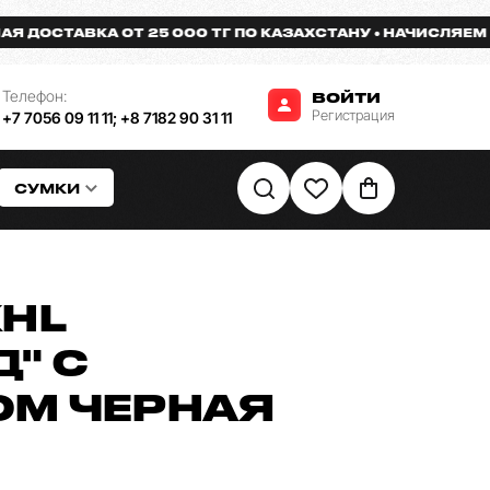
СТАВКА ОТ 25 000 ТГ ПО КАЗАХСТАНУ
НАЧИСЛЯЕМ БОНУ
Телефон:
ВОЙТИ
Регистрация
+7 7056 09 11 11
;
+8 7182 90 31 11
СУМКИ
KHL
" С
М ЧЕРНАЯ