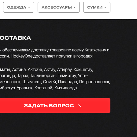
ОДЕЖДА
АКСЕССУАРЫ
СУМКИ
ОСТАВКА
 обеспечиваем доставку товаров по всему Казахстану и
ссии. HockeyOne доставляет покупки в городах:
маты, Астана, Актобе, Актау, Атырау, Кокшетау,
раганда, Тараз, Талдыкорган, Темиртау, Усть-
меногорск, Шымкент, Семей, Павлодар, Петропавловск,
ибастуз, Уральск, Костанай, Кызылорда.
ЗАДАТЬ ВОПРОС