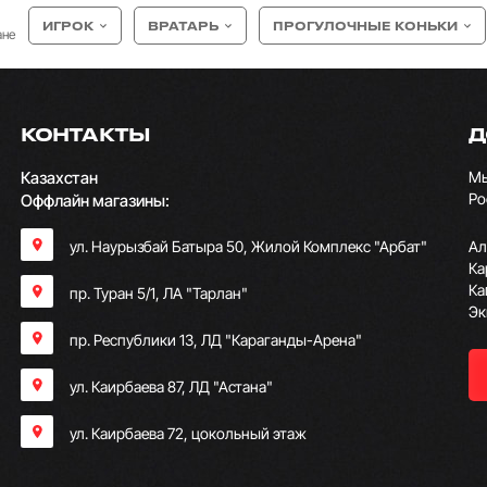
ИГРОК
ВРАТАРЬ
ПРОГУЛОЧНЫЕ КОНЬКИ
ане
КОНТАКТЫ
Д
Казахстан
Мы
Ро
Оффлайн магазины:
ул. Наурызбай Батыра 50, Жилой Комплекс "Арбат"
Ал
Ка
Ка
пр. Туран 5/1, ЛА "Тарлан"
Эк
пр. Республики 13, ​ЛД "Караганды-Арена"
ул. Каирбаева 87, ЛД "Астана"
ул. Каирбаева 72, цокольный этаж