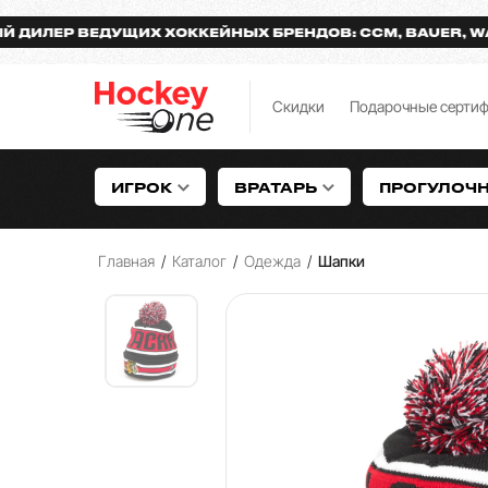
ЕР ВЕДУЩИХ ХОККЕЙНЫХ БРЕНДОВ: CCM, BAUER, WARRI
Скидки
Подарочные серти
ИГРОК
ВРАТАРЬ
ПРОГУЛОЧ
Главная
/
Каталог
/
Одежда
/
Шапки