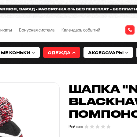
OR, ЗАРЯД
РАССРОЧКА 0% БЕЗ ПЕРЕПЛАТ
БЕСПЛАТНАЯ Д
фикаты
Бонусная система
Календарь событий
НЫЕ КОНЬКИ
ОДЕЖДА
АКСЕССУАРЫ
ШАПКА "N
BLACKHA
ПОМПОН
Рейтинг