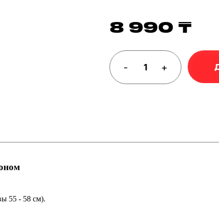
8 990 ₸
-
+
поном
ы 55 - 58 см).