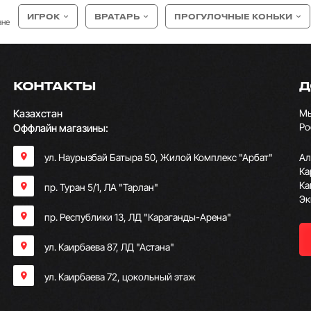
ИГРОК
ВРАТАРЬ
ПРОГУЛОЧНЫЕ КОНЬКИ
ане
КОНТАКТЫ
Д
Казахстан
Мы
Ро
Оффлайн магазины:
ул. Наурызбай Батыра 50, Жилой Комплекс "Арбат"
Ал
Ка
Ка
пр. Туран 5/1, ЛА "Тарлан"
Эк
пр. Республики 13, ​ЛД "Караганды-Арена"
ул. Каирбаева 87, ЛД "Астана"
ул. Каирбаева 72, цокольный этаж