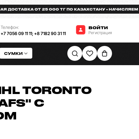
ОСТАВКА ОТ 25 000 ТГ ПО КАЗАХСТАНУ
НАЧИСЛЯЕМ БОН
Телефон:
ВОЙТИ
Регистрация
+7 7056 09 11 11
;
+8 7182 90 31 11
СУМКИ
NHL TORONTO
AFS" С
ОМ