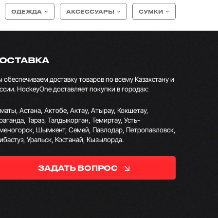
ОДЕЖДА
АКСЕССУАРЫ
СУМКИ
ОСТАВКА
 обеспечиваем доставку товаров по всему Казахстану и
ссии. HockeyOne доставляет покупки в городах:
маты, Астана, Актобе, Актау, Атырау, Кокшетау,
раганда, Тараз, Талдыкорган, Темиртау, Усть-
меногорск, Шымкент, Семей, Павлодар, Петропавловск,
ибастуз, Уральск, Костанай, Кызылорда.
ЗАДАТЬ ВОПРОС