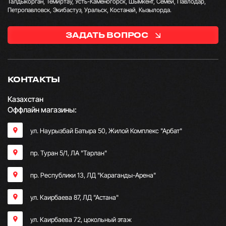
Талдыкорган, Темиртау, Усть-Каменогорск, Шымкент, Семей, Павлодар,
Петропавловск, Экибастуз, Уральск, Костанай, Кызылорда.
ЗАДАТЬ ВОПРОС
КОНТАКТЫ
Казахстан
Оффлайн магазины:
ул. Наурызбай Батыра 50, Жилой Комплекс "Арбат"
пр. Туран 5/1, ЛА "Тарлан"
пр. Республики 13, ​ЛД "Караганды-Арена"
ул. Каирбаева 87, ЛД "Астана"
ул. Каирбаева 72, цокольный этаж