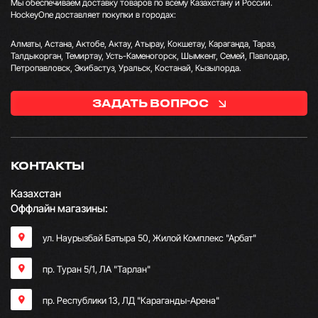
Мы обеспечиваем доставку товаров по всему Казахстану и России.
HockeyOne доставляет покупки в городах:
Алматы, Астана, Актобе, Актау, Атырау, Кокшетау, Караганда, Тараз,
Талдыкорган, Темиртау, Усть-Каменогорск, Шымкент, Семей, Павлодар,
Петропавловск, Экибастуз, Уральск, Костанай, Кызылорда.
ЗАДАТЬ ВОПРОС
КОНТАКТЫ
Казахстан
Оффлайн магазины:
ул. Наурызбай Батыра 50, Жилой Комплекс "Арбат"
пр. Туран 5/1, ЛА "Тарлан"
пр. Республики 13, ​ЛД "Караганды-Арена"