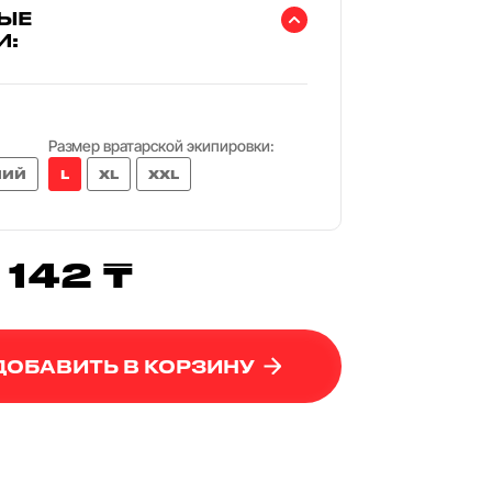
ЫЕ
И:
Размер вратарской экипировки:
НИЙ
L
XL
XXL
 142 ₸
ДОБАВИТЬ В КОРЗИНУ