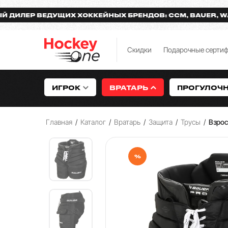
Р ВЕДУЩИХ ХОККЕЙНЫХ БРЕНДОВ: CCM, BAUER, WARRIO
Скидки
Подарочные серти
ИГРОК
ВРАТАРЬ
ПРОГУЛОЧ
Главная
/
Каталог
/
Вратарь
/
Защита
/
Трусы
/
Взро
%