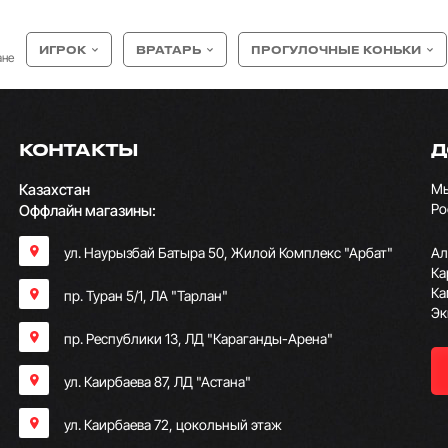
ИГРОК
ВРАТАРЬ
ПРОГУЛОЧНЫЕ КОНЬКИ
ане
КОНТАКТЫ
Д
Казахстан
Мы
Ро
Оффлайн магазины:
ул. Наурызбай Батыра 50, Жилой Комплекс "Арбат"
Ал
Ка
Ка
пр. Туран 5/1, ЛА "Тарлан"
Эк
пр. Республики 13, ​ЛД "Караганды-Арена"
ул. Каирбаева 87, ЛД "Астана"
ул. Каирбаева 72, цокольный этаж