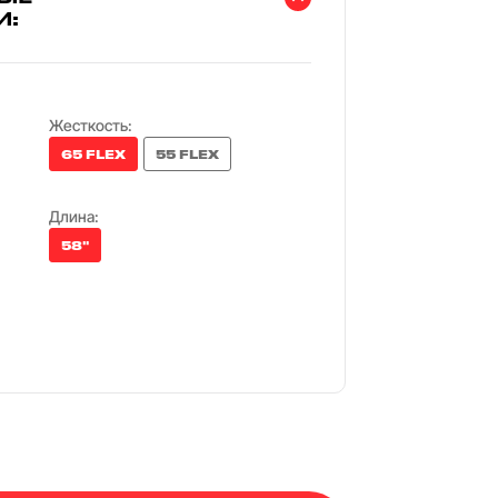
И:
Жесткость:
65 FLEX
55 FLEX
Длина:
58"