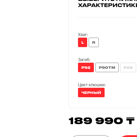
ХАРАКТЕРИСТИК
Хват:
L
R
Загиб:
P92
P90TM
P28
Цвет клюшки:
ЧЕРНЫЙ
189 990 ₸