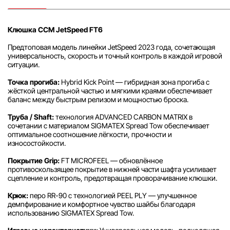
Клюшка CCM JetSpeed FT6
Предтоповая модель линейки JetSpeed 2023 года, сочетающая
универсальность, скорость и точный контроль в каждой игровой
ситуации.
Точка прогиба:
Hybrid Kick Point — гибридная зона прогиба с
жёсткой центральной частью и мягкими краями обеспечивает
баланс между быстрым релизом и мощностью броска.
Труба / Shaft:
технология ADVANCED CARBON MATRIX в
сочетании с материалом SIGMATEX Spread Tow обеспечивает
оптимальное соотношение лёгкости, прочности и
износостойкости.
Покрытие Grip:
FT MICROFEEL — обновлённое
противоскользящее покрытие в нижней части шафта усиливает
сцепление и контроль, предотвращая проворачивание клюшки.
Крюк:
перо RR-90 с технологией PEEL PLY — улучшенное
демпфирование и комфортное чувство шайбы благодаря
использованию SIGMATEX Spread Tow.